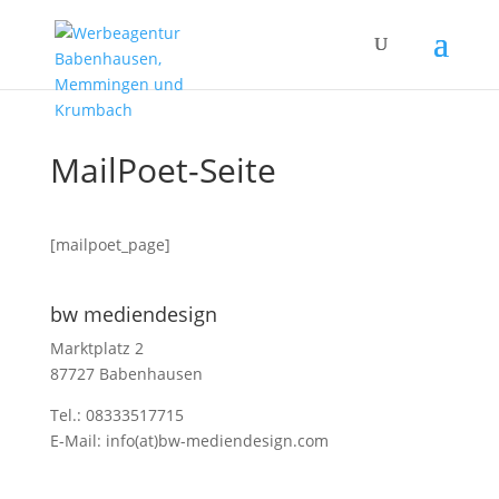
MailPoet-Seite
[mailpoet_page]
bw mediendesign
Marktplatz 2
87727 Babenhausen
Tel.: 08333517715
E-Mail: info(at)bw-mediendesign.com