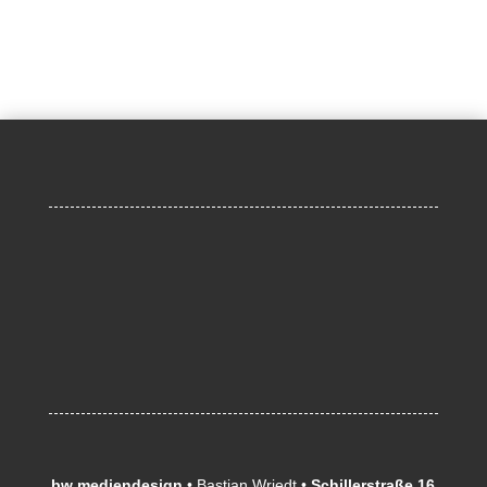
bw mediendesign
• Bastian Wriedt •
Schillerstraße 16