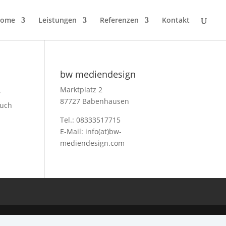
ome
Leistungen
Referenzen
Kontakt
bw mediendesign
Marktplatz 2
r
87727 Babenhausen
auch
Tel.: 08333517715
E-Mail: info(at)bw-
mediendesign.com